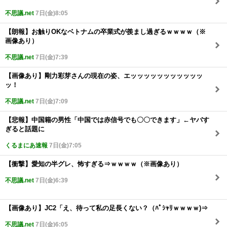
不思議.net
7日(金)8:05
【朗報】お触りOKなベトナムの卒業式が羨まし過ぎるｗｗｗｗ（※
画像あり）
不思議.net
7日(金)7:39
【画像あり】剛力彩芽さんの現在の姿、エッッッッッッッッッッッ
ッ！
不思議.net
7日(金)7:09
【悲報】中国籍の男性「中国では赤信号でも〇〇できます」←ヤバす
ぎると話題に
くるまにあ速報
7日(金)7:05
【衝撃】愛知の半グレ、怖すぎる⇒ｗｗｗｗ（※画像あり）
不思議.net
7日(金)6:39
【画像あり】JC2「え、待って私の足長くない？（ﾊﾟｼｬﾘｗｗｗｗ)⇒
不思議.net
7日(金)6:05