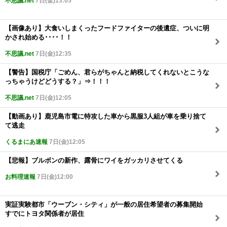
不思議.net
7日(金)13:05
【画像あり】大食いしまくったフードファイターの後遺症、ついに明
かされ始める････！！
不思議.net
7日(金)12:35
【警告】国税庁「ごめん、君らがちゃんと納税してくれないとこうな
っちゃうけどどうする？」⇒！！！
不思議.net
7日(金)12:05
【動画あり】鹿児島市電に特攻した車から黒服3人組が車を乗り捨て
て逃走
くるまにあ速報
7日(金)12:05
【悲報】ブルボンの新作、露骨にワイをガッカリさせてくる
お料理速報
7日(金)12:00
実証実験都市「ウーブン・シティ」が一般の居住希望者の募集開始
すでにトヨタ関係者が居住