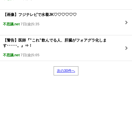
【画像】フジテレビで水着JK♡♡♡♡♡♡
不思議.net
7日(金)5:35
【警告】医師『”これ”飲んでる人、肝臓がフォアグラ化しま
す･････。』⇒！
不思議.net
7日(金)5:05
次の30件へ