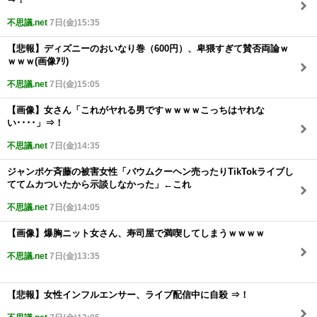
不思議.net
7日(金)15:35
【悲報】ディズニーのおいなり巻（600円）、卑猥すぎて賛否両論ｗ
ｗｗｗ(画像ｱﾘ)
不思議.net
7日(金)15:05
【画像】女さん「これがヤれる男ですｗｗｗｗこっちはヤれな
い････」⇒！
不思議.net
7日(金)14:35
ジャンポケ斉藤の被害女性「バウムクーヘン売ったりTikTokライブし
ててムカついたから示談しなかった」←これ
不思議.net
7日(金)14:05
【画像】爆胸ニット女さん、寿司屋で満喫してしまうｗｗｗｗ
不思議.net
7日(金)13:35
【悲報】女性インフルエンサー、ライブ配信中に自殺 ⇒！