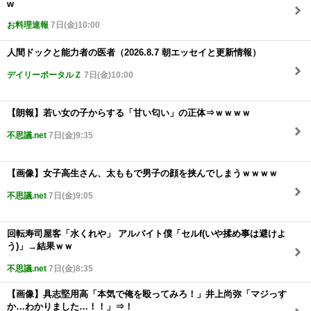
w
お料理速報
7日(金)10:00
人間ドックと能力者の医者（2026.8.7 朝エッセイと更新情報）
デイリーポータルＺ
7日(金)10:00
【朗報】若い女の子からする「甘い匂い」の正体⇒ｗｗｗｗ
不思議.net
7日(金)9:35
【画像】女子高生さん、太ももで男子の顔を挟んでしまうｗｗｗｗ
不思議.net
7日(金)9:05
回転寿司屋客「水くれや」 アルバイト僕「セルf(いや揉め事は避けよ
う)」→結果ｗｗ
不思議.net
7日(金)8:35
【画像】具志堅用高「本気で俺を殴ってみろ！」井上尚弥「マジっす
か…わかりました…！！」⇒！