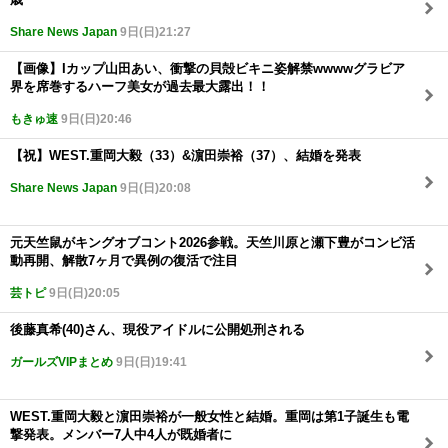
Share News Japan
9日(日)21:27
【画像】Iカップ山田あい、衝撃の貝殻ビキニ姿解禁wwwwグラビア
界を席巻するハーフ美女が過去最大露出！！
もきゅ速
9日(日)20:46
【祝】WEST.重岡大毅（33）&濵田崇裕（37）、結婚を発表
Share News Japan
9日(日)20:08
元天竺鼠がキングオブコント2026参戦。天竺川原と瀬下豊がコンビ活
動再開、解散7ヶ月で異例の復活で注目
芸トピ
9日(日)20:05
後藤真希(40)さん、現役アイドルに公開処刑される
ガールズVIPまとめ
9日(日)19:41
WEST.重岡大毅と濵田崇裕が一般女性と結婚。重岡は第1子誕生も電
撃発表。メンバー7人中4人が既婚者に