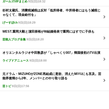
ガールズVIPまとめ
9日(日)18:32
杉村太蔵氏、消費税減税は反対「低所得者、中所得者にはもう減税じ
ゃなくて、現金給付を」
げーすぽch
9日(日)18:29
WEST.重岡大毅と濵田崇裕がW結婚発表で重岡にはすでに子供も
芸能人ブログ全集
9日(日)18:20
オリエンタルラジオ中田敦彦が「しゃべくり007」帰国後初のTV出演
ライブドアニュース
9日(日)18:00
元ドラム・MIZUHOがZONE再結成に意欲、消えたMIYUにも言及。芸
能界復帰から2年、メンバーとのやり取り語る
芸トピ
9日(日)17:56