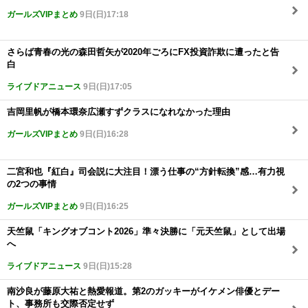
ガールズVIPまとめ
9日(日)17:18
さらば青春の光の森田哲矢が2020年ごろにFX投資詐欺に遭ったと告
白
ライブドアニュース
9日(日)17:05
吉岡里帆が橋本環奈広瀬すずクラスになれなかった理由
ガールズVIPまとめ
9日(日)16:28
二宮和也『紅白』司会説に大注目！漂う仕事の“方針転換”感…有力視
の2つの事情
ガールズVIPまとめ
9日(日)16:25
天竺鼠「キングオブコント2026」準々決勝に「元天竺鼠」として出場
へ
ライブドアニュース
9日(日)15:28
南沙良が藤原大祐と熱愛報道。第2のガッキーがイケメン俳優とデー
ト、事務所も交際否定せず