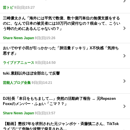
芸トピ
9日(日)15:27
三崎優太さん「海外には平気で数億、数十億円単位の無償支援をする
のに、なんで日本の被災者には10万円の貸付なの？税金って、こうい
う時のためにあるんじゃないの？」
Share News Japan
9日(日)15:26
おいでやす小田が引っかかった「肺活量ドッキリ」X不快感「気持ち
悪すぎ」
ライブドアニュース
9日(日)14:50
tuki.素顔以外ほぼ全部出しで反響
芸能人ブログ全集
9日(日)14:21
DJ社長「本日をもちまして…」突然の活動終了報告 → 元Repezen
Foxxのメンバー・ふぉい「こマ？？」
Share News Japan
9日(日)13:57
【動画】懲役7年を求刑された元ジャンポケ・斉藤慎二さん、TikTok
ライブにて危険な状態で発見される…