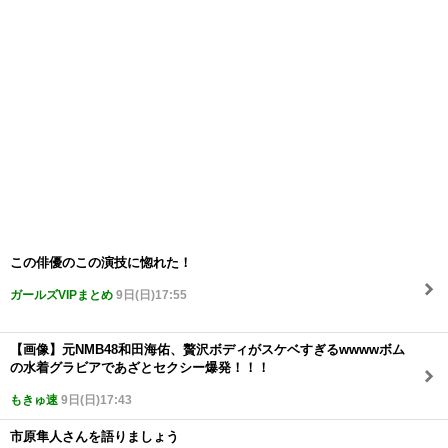
この俳優のこの演技に惚れた！
ガールズVIPまとめ
9日(日)17:55
【画像】元NMB48和田海佑、贅沢ボディがスケベすぎるwwwwボム
の水着グラビアであざとセクシー爆発！！！
もきゅ速
9日(日)17:43
市原隼人さんを語りましょう