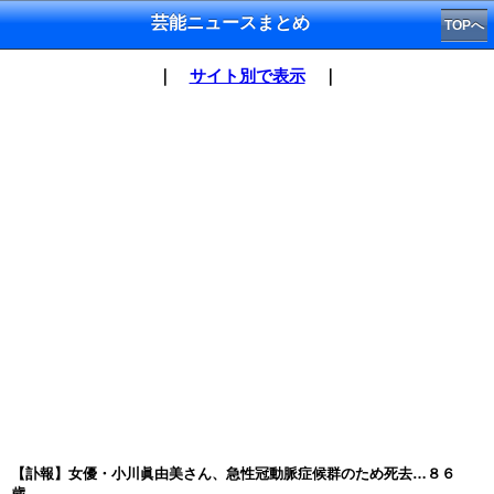
芸能ニュースまとめ
TOPへ
｜
サイト別で表示
｜
【訃報】女優・小川眞由美さん、急性冠動脈症候群のため死去…８６
歳