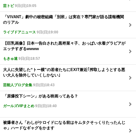
芸トピ
9日(日)19:05
「VIVANT」劇中の秘密組織「別班」は実在？専門家が語る諜報機関
のリアル
ライブドアニュース
9日(日)19:00
【巨乳画像】日本一告白された黒嵜菜々子、おっぱい水着グラビアが
エッチすぎるwwww
もきゅ速
9日(日)18:57
大人に失望した“トー横”の若者たちにEXIT兼近｢搾取しようとする悪
い大人を除外していくしかない｣
芸能人ブログ全集
9日(日)18:43
「原爆投下シーン」がある映画ってある？
ガールズVIPまとめ
9日(日)18:40
被爆者さん「わしがケロイドになる前はキムタクそっくりたったんじ
ゃ」ハードなギャグをかます