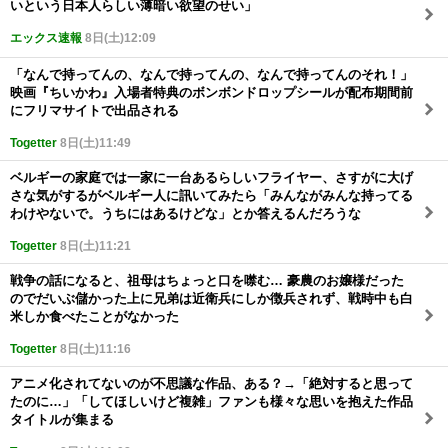
いという日本人らしい薄暗い欲望のせい」
エックス速報
8日(土)12:09
「なんで持ってんの、なんで持ってんの、なんで持ってんのそれ！」
映画『ちいかわ』入場者特典のボンボンドロップシールが配布期間前
にフリマサイトで出品される
Togetter
8日(土)11:49
ベルギーの家庭では一家に一台あるらしいフライヤー、さすがに大げ
さな気がするがベルギー人に訊いてみたら「みんながみんな持ってる
わけやないで。うちにはあるけどな」とか答えるんだろうな
Togetter
8日(土)11:21
戦争の話になると、祖母はちょっと口を噤む… 豪農のお嬢様だった
のでだいぶ儲かった上に兄弟は近衛兵にしか徴兵されず、戦時中も白
米しか食べたことがなかった
Togetter
8日(土)11:16
アニメ化されてないのが不思議な作品、ある？→「絶対すると思って
たのに…」「してほしいけど複雑」ファンも様々な思いを抱えた作品
タイトルが集まる