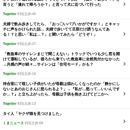
言うと「連れて帰ろうか？」と言って犬に近づいて行った
Togetter
8日(土)8:45
夫婦で飲み歩きしてたら、「おっ〇いパブいかがですか！」とキャッ
チに声をかけられた話… 夫婦で歩いてて旦那だけ誘うなんてあ
る！？と思い「私は…？」と聞いてみたら「どうぞ！」
Togetter
8日(土)8:37
「救急車のサイレンまじで聞こえない」トラックでいつも少し窓を開
けて運転しているが、後ろから来ていた救急車に全然気付かなかった
→共感の声が続々…サイレンは「住宅モード」かも？
Togetter
8日(土)8:16
待合室にて喧しい子供がいたが母親は煩わしくなったのか「静かにし
ないとあのおじさんに怒られるよ？」→『私が…怒って…いいんです
か…？』と立ち上がったら、母親は子供を抱き上げてどこかへ
Togetter
8日(土)8:13
タイ人「ヤクザ猫を見つけました」
くまニュース
8日(土)8:00