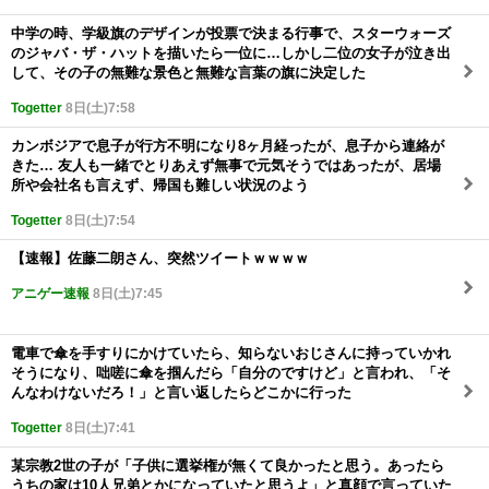
中学の時、学級旗のデザインが投票で決まる行事で、スターウォーズ
のジャバ・ザ・ハットを描いたら一位に…しかし二位の女子が泣き出
して、その子の無難な景色と無難な言葉の旗に決定した
Togetter
8日(土)7:58
カンボジアで息子が行方不明になり8ヶ月経ったが、息子から連絡が
きた… 友人も一緒でとりあえず無事で元気そうではあったが、居場
所や会社名も言えず、帰国も難しい状況のよう
Togetter
8日(土)7:54
【速報】佐藤二朗さん、突然ツイートｗｗｗｗ
アニゲー速報
8日(土)7:45
電車で傘を手すりにかけていたら、知らないおじさんに持っていかれ
そうになり、咄嗟に傘を掴んだら「自分のですけど」と言われ、「そ
んなわけないだろ！」と言い返したらどこかに行った
Togetter
8日(土)7:41
某宗教2世の子が「子供に選挙権が無くて良かったと思う。あったら
うちの家は10人兄弟とかになっていたと思うよ」と真顔で言っていた