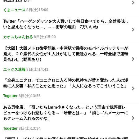
くまニュース
8日(土)15:00
Twitter「ハーゲンダッツを大人買いして毎日食べてたら、全然美味し
いと思えなくなった…」→…衝撃の理由 7万いいね
カオスちゃんねる
8日(土)15:00
【大阪】大阪メトロ御堂筋線・中津駅で乗客のモバイルバッテリーが
発火、２０歳代の女性が１人けがをして搬送される…一時全線で運転
見合わせ（動画あり）
エックス速報
8日(土)14:41
「全身ユニクロ」でユニクロに入る時の気持ちが昔と変わった人の漫
画に大反響「私のことかと思った」「大人になるってこういうこと」
Togetter
8日(土)13:55
ある刃物店、「研いだら1mm小さくなった」という理由で低評価レ
ビューをつけられ悲しくなる→「研磨とは…」「消しゴムメーカーに
もクレーム入れるのかな」
Togetter
8日(土)13:34