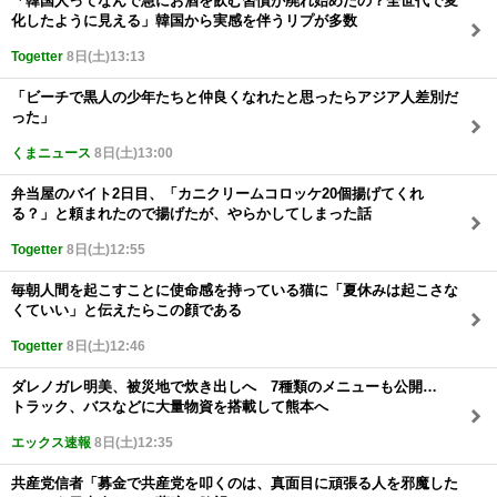
「韓国人ってなんで急にお酒を飲む習慣が廃れ始めたの？全世代で変
化したように見える」韓国から実感を伴うリプが多数
Togetter
8日(土)13:13
「ビーチで黒人の少年たちと仲良くなれたと思ったらアジア人差別だ
った」
くまニュース
8日(土)13:00
弁当屋のバイト2日目、「カニクリームコロッケ20個揚げてくれ
る？」と頼まれたので揚げたが、やらかしてしまった話
Togetter
8日(土)12:55
毎朝人間を起こすことに使命感を持っている猫に「夏休みは起こさな
くていい」と伝えたらこの顔である
Togetter
8日(土)12:46
ダレノガレ明美、被災地で炊き出しへ 7種類のメニューも公開…
トラック、バスなどに大量物資を搭載して熊本へ
エックス速報
8日(土)12:35
共産党信者「募金で共産党を叩くのは、真面目に頑張る人を邪魔した