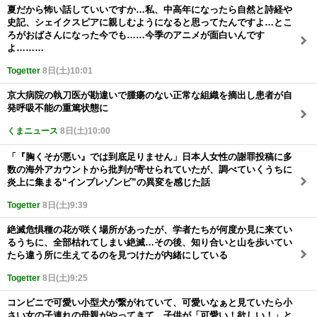
夏だから怖い話していいですか…私、中高年になったら自然と詩経や
史記、シェイクスピアに親しむようになると思ってたんですよ…とこ
ろがおばさんになった今でも……今季のアニメが面白いんです
よ………
Togetter
8日(土)10:01
京大病院の執刀医が勘違いで腫瘍のない正常な組織を摘出し患者が自
発呼吸不能の重篤状態に
くまニュース
8日(土)10:00
「『胸くそが悪い』では到底足りません」日本人女性の謝罪投稿に多
数の海外アカウントから批判が寄せられていたが、調べていくうちに
炎上に集まる“インプレゾンビ”の異変を感じた話
Togetter
8日(土)9:39
絶滅危惧種の花が咲く場所があったが、学者たちが何度か見に来てい
るうちに、全部枯れてしまい絶滅…その後、知り合いと山を歩いてい
たら違う所に生えてるのを見つけたが内緒にしている
Togetter
8日(土)9:25
コンビニで可愛い小型犬が繋がれていて、可愛いなぁと見ていたら小
さい女の子連れの母親がやってきて、子供が「可愛い！欲しい！」と