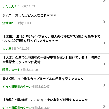
いたしん！
6日(木)11:03
ジムニー買ったけどええなこれｗｗｗ
流速VIP
6日(木)11:03
【悲報】 週刊少年ジャンプさん、最大発行部数653万部から急降下で
ついに100万部を割ってしまうｗｗｗｗ
カナ速
6日(木)11:00
【天文】金星では地溝帯の一部が現在も拡大し続けている？ 将来の
金星探査ミッションに期待
理系にゅーす
6日(木)11:00
天才X民、水で作るカップヌードルの矛盾を突くｗｗｗｗ
ずっと日曜日のターン
6日(木)10:47
【衝撃】竹取物語、ここにきて凄い事実が判明するｗｗｗｗ
ずっと日曜日のターン
6日(木)10:39