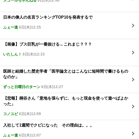
スコールちゃんねる
6日(木)12:40
日本の偉人の名言ランキングTOP10を発表するで
ふぇー速
6日(木)12:35
【画像】ブス巨乳が一番抜ける←これまじ？？？
いたしん！
6日(木)12:33
医師と結婚した歴史学者「医学論文とはこんなに短時間で書けるもの
なのか」
ずっと日曜日のターン
6日(木)12:27
【悲報】桐谷さん「意地を張らずに、もっと現金を使って遊べばよか
った」
コノユビ
6日(木)12:09
入社して1週間でクビになった その理由は。。。
ふぇー速
6日(木)12:07