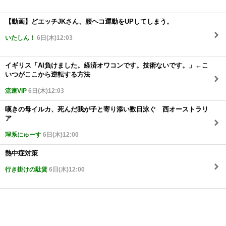
【動画】どエッチJKさん、腰ヘコ運動をUPしてしまう。
いたしん！
6日(木)12:03
イギリス「AI負けました。経済オワコンです。技術ないです。」←こ
いつがここから逆転する方法
流速VIP
6日(木)12:03
嘆きの母イルカ、死んだ我が子と寄り添い数日泳ぐ 西オーストラリ
ア
理系にゅーす
6日(木)12:00
熱中症対策
行き掛けの駄賃
6日(木)12:00