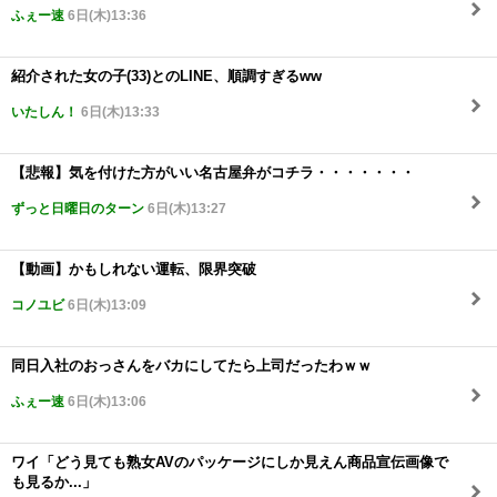
ふぇー速
6日(木)13:36
紹介された女の子(33)とのLINE、順調すぎるww
いたしん！
6日(木)13:33
【悲報】気を付けた方がいい名古屋弁がコチラ・・・・・・・
ずっと日曜日のターン
6日(木)13:27
【動画】かもしれない運転、限界突破
コノユビ
6日(木)13:09
同日入社のおっさんをバカにしてたら上司だったわｗｗ
ふぇー速
6日(木)13:06
ワイ「どう見ても熟女AVのパッケージにしか見えん商品宣伝画像で
も見るか...」