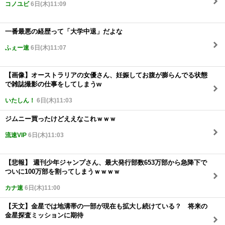
コノユビ
6日(木)11:09
一番最悪の経歴って「大学中退」だよな
ふぇー速
6日(木)11:07
【画像】オーストラリアの女優さん、妊娠してお腹が膨らんでる状態
で雑誌撮影の仕事をしてしまうw
いたしん！
6日(木)11:03
ジムニー買ったけどええなこれｗｗｗ
流速VIP
6日(木)11:03
【悲報】 週刊少年ジャンプさん、最大発行部数653万部から急降下で
ついに100万部を割ってしまうｗｗｗｗ
カナ速
6日(木)11:00
【天文】金星では地溝帯の一部が現在も拡大し続けている？ 将来の
金星探査ミッションに期待