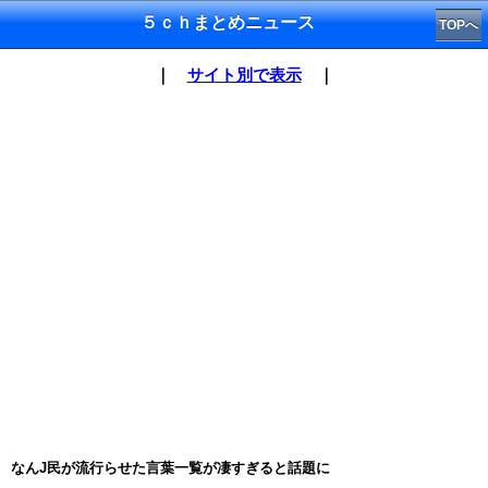
５ｃｈまとめニュース
TOPへ
｜
サイト別で表示
｜
なんJ民が流行らせた言葉一覧が凄すぎると話題に