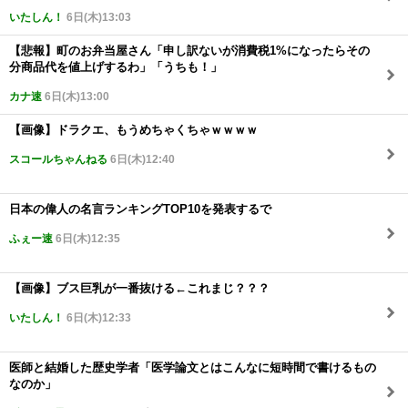
いたしん！
6日(木)13:03
【悲報】町のお弁当屋さん「申し訳ないが消費税1%になったらその
分商品代を値上げするわ」「うちも！」
カナ速
6日(木)13:00
【画像】ドラクエ、もうめちゃくちゃｗｗｗｗ
スコールちゃんねる
6日(木)12:40
日本の偉人の名言ランキングTOP10を発表するで
ふぇー速
6日(木)12:35
【画像】ブス巨乳が一番抜ける←これまじ？？？
いたしん！
6日(木)12:33
医師と結婚した歴史学者「医学論文とはこんなに短時間で書けるもの
なのか」