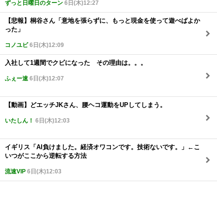
ずっと日曜日のターン
6日(木)12:27
【悲報】桐谷さん「意地を張らずに、もっと現金を使って遊べばよか
った」
コノユビ
6日(木)12:09
入社して1週間でクビになった その理由は。。。
ふぇー速
6日(木)12:07
【動画】どエッチJKさん、腰ヘコ運動をUPしてしまう。
いたしん！
6日(木)12:03
イギリス「AI負けました。経済オワコンです。技術ないです。」←こ
いつがここから逆転する方法
流速VIP
6日(木)12:03